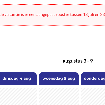
e vakantie is er een aangepast rooster tussen 13 juli en 23
augustus 3 - 9
dinsdag
4 aug
woensdag
5 aug
donderda