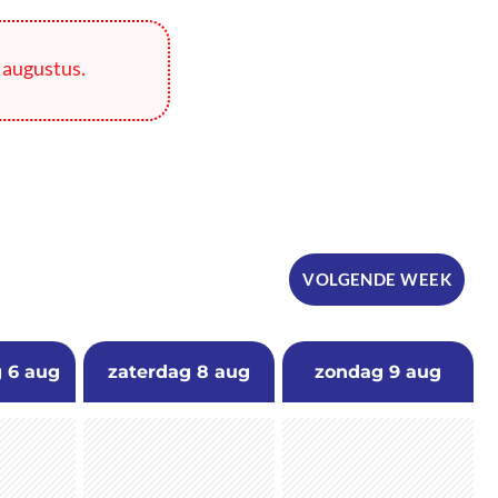
 augustus.
VOLGENDE WEEK
g
6 aug
zaterdag
8 aug
zondag
9 aug