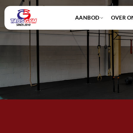
Ga
naar
AANBOD
OVER O
inhoud