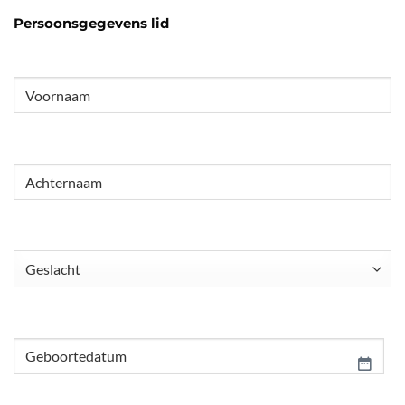
Persoonsgegevens lid
Voornaam
(Vereist)
Achternaam
(Vereist)
Geslacht
(Vereist)
Geboortedatum
(Vereist)
DD
slash