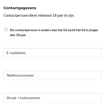
MM
Contactgegevens
slash
JJJJ
Contactpersoon dient minimaal 18 jaar te zijn.
18
De contactpersoon is anders dan het lid en/of het lid is jonger
dan 18 jaar
JAAR
E-
mailadres
(Vereist)
Telefoonnummer
(Vereist)
ADRES
(VEREIST)