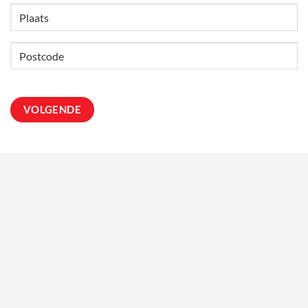
Straat
+
huisnummer
Plaats
Postcode
CONTACT
013 82 28 824
info@tausgym.nl