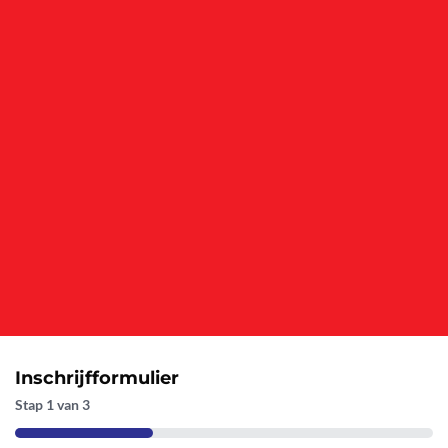
Inschrijfformulier
Stap
1
van
3
33%